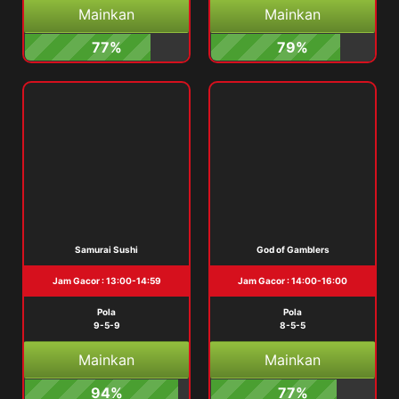
Mainkan
Mainkan
77%
79%
Samurai Sushi
God of Gamblers
Jam Gacor : 13:00-14:59
Jam Gacor : 14:00-16:00
Pola
Pola
9-5-9
8-5-5
Mainkan
Mainkan
94%
77%