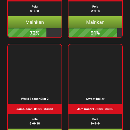
Pola
Pola
6-6-8
2-6-8
Mainkan
Mainkan
72%
91%
World Soccer Slot 2
Sweet Baker
Jam Gacor : 01:00-03:00
Jam Gacor : 05:00-06:59
Pola
Pola
6-6-10
9-9-9