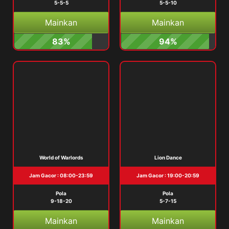
5-5-5
5-5-10
Mainkan
Mainkan
83%
94%
World of Warlords
Lion Dance
Jam Gacor : 08:00-23:59
Jam Gacor : 19:00-20:59
Pola
Pola
9-18-20
5-7-15
Mainkan
Mainkan