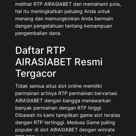
melihat RTP AIRASIABET dan memahami pola,
hal itu meningkatkan peluang Anda untuk
menang dan memungkinkan Anda bermain
dengan pengetahuan tentang kemampuan
pengembalian dana.
Daftar RTP
AIRASIABET Resmi
Tergacor
Tidak semua situs slot online memiliki
permainan artinya RTP permainan bervariasi.
AIRASIABET dengan bangga menawarkan
banyak permainan dengan RTP tinggi.
Dibawah ini kami tampilkan game slot teratas
dengan RTP tertinggi. Medusa Game paling
populer di slot AIRASIABET dengan winrate