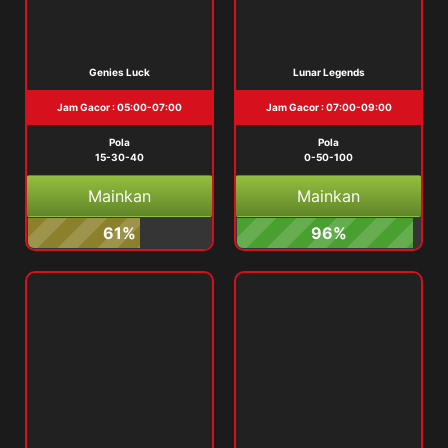
Genies Luck
Lunar Legends
Jam Gacor : 05:00-07:00
Jam Gacor : 07:00-09:00
Pola
Pola
15-30-40
0-50-100
Mainkan
Mainkan
61%
96%