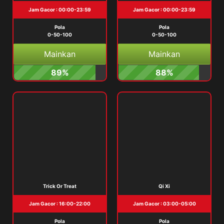
Jam Gacor : 00:00-23:59
Jam Gacor : 00:00-23:59
Pola
Pola
0-50-100
0-50-100
Mainkan
Mainkan
89%
88%
Trick Or Treat
Qi Xi
Jam Gacor : 16:00-22:00
Jam Gacor : 03:00-05:00
Pola
Pola