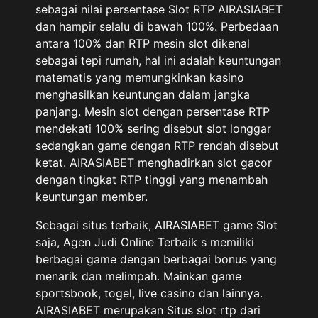
sebagai nilai persentase Slot RTP AIRASIABET
dan hampir selalu di bawah 100%. Perbedaan
antara 100% dan RTP mesin slot dikenal
sebagai tepi rumah, hal ini adalah keuntungan
matematis yang memungkinkan kasino
menghasilkan keuntungan dalam jangka
panjang. Mesin slot dengan persentase RTP
mendekati 100% sering disebut slot longgar
sedangkan game dengan RTP rendah disebut
ketat. AIRASIABET menghadirkan slot gacor
dengan tingkat RTP tinggi yang menambah
keuntungan member.
Sebagai situs terbaik, AIRASIABET game Slot
saja, Agen Judi Online Terbaik s memiliki
berbagai game dengan berbagai bonus yang
menarik dan melimpah. Mainkan game
sportsbook, togel, live casino dan lainnya.
AIRASIABET merupakan Situs slot rtp dari