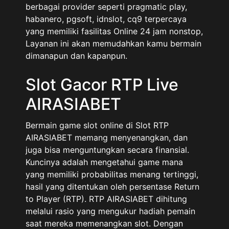
berbagai provider seperti pragmatic play,
habanero, pgsoft, idnslot, cq9 terpercaya
yang memiliki fasilitas Online 24 jam nonstop,
Layanan ini akan memudahkan kamu bermain
dimanapun dan kapanpun.
Slot Gacor RTP Live
AIRASIABET
Bermain game slot online di Slot RTP
AIRASIABET memang menyenangkan, dan
juga bisa menguntungkan secara finansial.
Kuncinya adalah mengetahui game mana
yang memiliki probabilitas menang tertinggi,
hasil yang ditentukan oleh persentase Return
to Player (RTP). RTP AIRASIABET dihitung
melalui rasio yang mengukur hadiah pemain
saat mereka memenangkan slot. Dengan