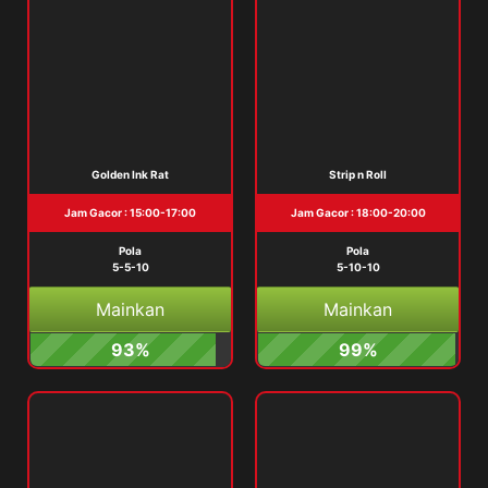
Golden Ink Rat
Strip n Roll
Jam Gacor : 15:00-17:00
Jam Gacor : 18:00-20:00
Pola
Pola
5-5-10
5-10-10
Mainkan
Mainkan
93%
99%