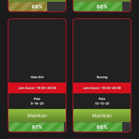
68%
86%
Hula Girl
Boxing
Jam Gacor : 19:00-20:59
Jam Gacor : 19:40-20:59
Pola
Pola
9-18-20
10-15-20
Mainkan
Mainkan
97%
86%