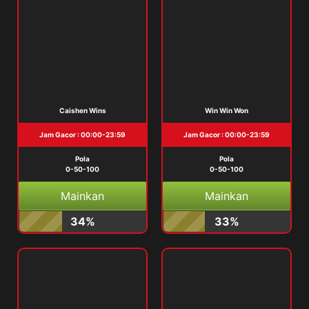
Caishen Wins
Win Win Won
Jam Gacor : 00:00-23:59
Jam Gacor : 00:00-23:59
Pola
Pola
0-50-100
0-50-100
Mainkan
Mainkan
34%
33%