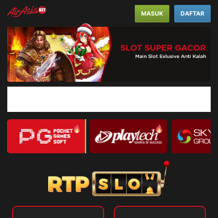
MASUK
DAFTAR