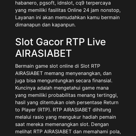
habanero, pgsoft, idnslot, cq9 terpercaya
yang memiliki fasilitas Online 24 jam nonstop,
Layanan ini akan memudahkan kamu bermain
dimanapun dan kapanpun.
Slot Gacor RTP Live
AIRASIABET
Bermain game slot online di Slot RTP
AIRASIABET memang menyenangkan, dan
juga bisa menguntungkan secara finansial.
Kuncinya adalah mengetahui game mana
yang memiliki probabilitas menang tertinggi,
hasil yang ditentukan oleh persentase Return
to Player (RTP). RTP AIRASIABET dihitung
melalui rasio yang mengukur hadiah pemain
saat mereka memenangkan slot. Dengan
melihat RTP AIRASIABET dan memahami pola,