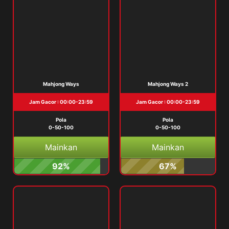
Mahjong Ways
Mahjong Ways 2
Jam Gacor : 00:00-23:59
Jam Gacor : 00:00-23:59
Pola
Pola
0-50-100
0-50-100
Mainkan
Mainkan
92%
67%