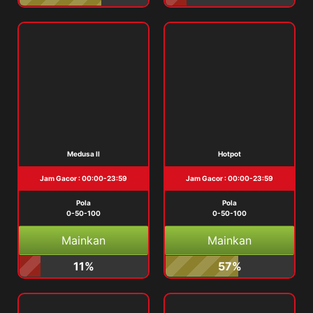
Medusa II
Hotpot
Jam Gacor : 00:00-23:59
Jam Gacor : 00:00-23:59
Pola
Pola
0-50-100
0-50-100
Mainkan
Mainkan
11%
57%