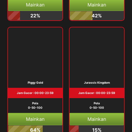
Mainkan
Mainkan
22%
42%
Piggy Gold
Jurassic Kingdom
Jam Gacor : 00:00-23:59
Jam Gacor : 00:00-23:59
Pola
Pola
0-50-100
0-50-100
Mainkan
Mainkan
64%
15%