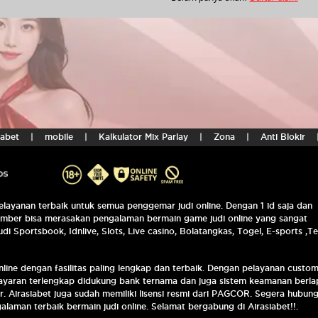
iabet
|
mobile
|
Kalkulator Mix Parlay
|
Zona
|
Anti Blokir
layanan terbaik untuk semua penggemar judi online. Dengan 1 id saja dan
ember bisa merasakan pengalaman bermain game judi online yang sangat
 Sportsbook, Idnlive, Slots, Live casino, Bolatangkas, Togel, E-sports ,
nline dengan fasilitas paling lengkap dan terbaik. Dengan pelayanan custo
ayaran terlengkap didukung bank ternama dan juga sistem keamanan berla
irasiabet juga sudah memiliki lisensi resmi dari PAGCOR. Segera hubung
aman terbaik bermain judi online. Selamat bergabung di Airasiabet!!.