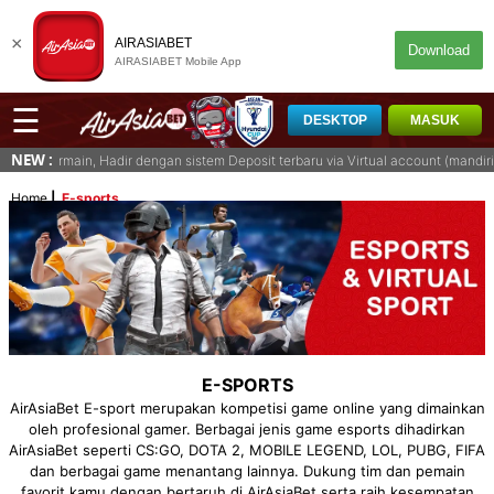
×
AIRASIABET
Download
AIRASIABET Mobile App
☰
DESKTOP
MASUK
NEW :
 bisa bermain, Hadir dengan sistem Deposit terbaru via Virtual account (man
Home
E-sports
E-SPORTS
AirAsiaBet E-sport merupakan kompetisi game online yang dimainkan
oleh profesional gamer. Berbagai jenis game esports dihadirkan
AirAsiaBet seperti CS:GO, DOTA 2, MOBILE LEGEND, LOL, PUBG, FIFA
dan berbagai game menantang lainnya. Dukung tim dan pemain
favorit kamu dengan bertaruh di AirAsiaBet serta raih kesempatan