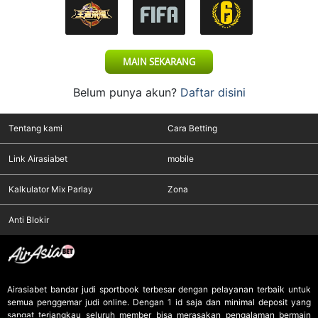
MAIN SEKARANG
Belum punya akun?
Daftar disini
Tentang kami
Cara Betting
Link Airasiabet
mobile
Kalkulator Mix Parlay
Zona
Anti Blokir
Airasiabet
bandar judi sportbook terbesar dengan pelayanan terbaik untuk
semua penggemar judi online. Dengan 1 id saja dan minimal deposit yang
sangat terjangkau seluruh member bisa merasakan pengalaman bermain