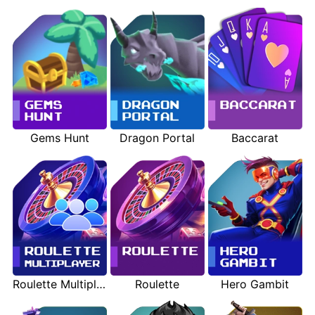
Gems Hunt
Dragon Portal
Baccarat
Roulette Multiplayer
Roulette
Hero Gambit