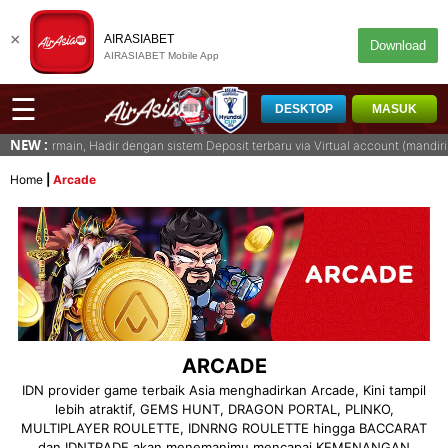
×
AIRASIABET
Download
AIRASIABET Mobile App
☰
DESKTOP
MASUK
NEW :
sa bermain, Hadir dengan sistem Deposit terbaru via Virtual account (mandir
Home
Arcade
ARCADE
IDN provider game terbaik Asia menghadirkan Arcade, Kini tampil
lebih atraktif, GEMS HUNT, DRAGON PORTAL, PLINKO,
MULTIPLAYER ROULETTE, IDNRNG ROULETTE hingga BACCARAT
dan IDNTRADE akan menemanimu mencapai KEMENANGAN