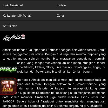
Link Airasiabet
mobile
Kalkulator Mix Parlay
Zona
Anti Blokir
Airasiabet
bandar judi sportbook terbesar dengan pelayanan terbaik untuk
semua penggemar judi online. Dengan 1 id saja dan minimal deposit yang
sangat terjangkau seluruh member bisa merasakan pengalaman bermain
game judi online yang sangat menyenangkan dan menguntungkan seperti
game judi Sportsbook, Idnlive, Slots, Live casino, Bolatangkas, Togel, E-
sports ,Tembak ikan dan Poker yang bisa dimainkan 24 jam penuh.
Agen judi sportbook
Airasiabet menjadi tempat judi online dengan fasilitas
paling lengkap dan terbaik. Dengan pelayanan customer service yang
profesional dan ramah, Metode pembayaran terlengkap didukung bank
ternama dan juga sistem keamanan berlapis yang akan menjamin keamanan
data semua member. Airasiabet juga sudah memiliki lisensi resmi dari
PAGCOR. Segera hubungi Airasiabet untuk mendaftar dan mendapatkan
pengalaman terbaik bermain judi online. Selamat bergabung di Airasiabet!!.